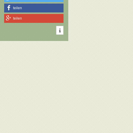
teilen
teilen